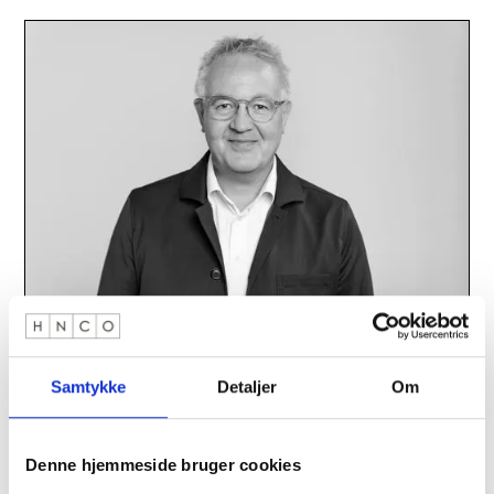
Torben Storgaard
Founder & Partner, konsulent
Samtykke
Detaljer
Om
torben.storgaard@hnco.dk
+45 24 63 01 67
Denne hjemmeside bruger cookies