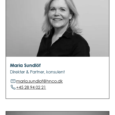
Maria Sundlöf
Direktør & Partner, konsulent
maria.sundlof@hnco.dk
+45 28 94 02 21