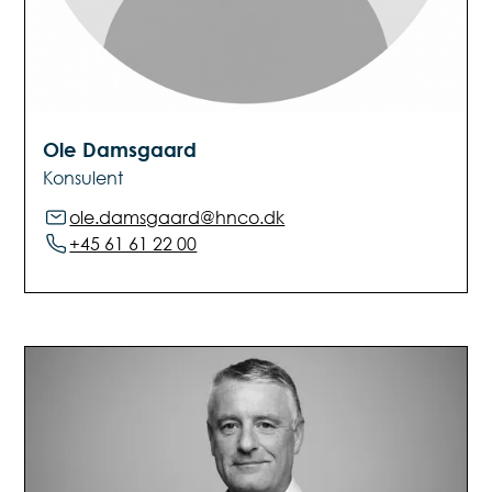
Ole Damsgaard
Konsulent
ole.damsgaard@hnco.dk
+45 61 61 22 00