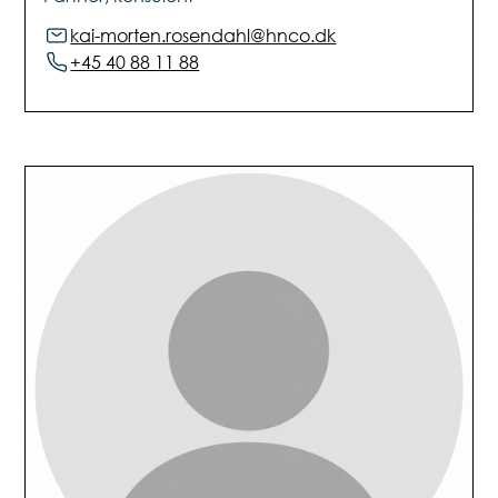
kai-morten.rosendahl@hnco.dk
+45 40 88 11 88