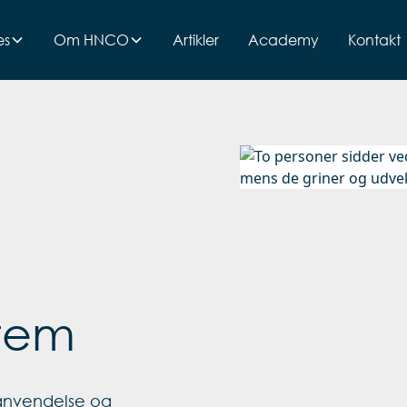
es
Om HNCO
Artikler
Academy
Kontakt
stem
anvendelse og