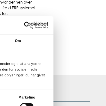
 hvor der hen over
t fra d ERP-systemet.
 for.
an bruges som
man skal tage nye
sser. Det kan også
kter herunder re-
Om
 medier og til at analysere
nden for sociale medier,
e oplysninger, du har givet
Marketing