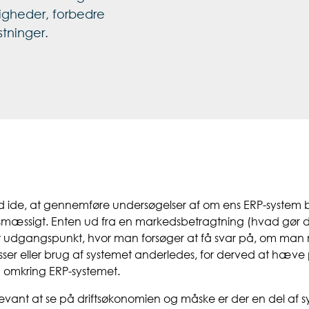
igheder, forbedre
tninger.
 ide, at gennemføre undersøgelser af om ens ERP-system b
smæssigt. Enten ud fra en markedsbetragtning (hvad gør d
nt udgangspunkt, hvor man forsøger at få svar på, om man
er eller brug af systemet anderledes, for derved at hæve 
en omkring ERP-systemet.
levant at se på driftsøkonomien og måske er der en del af 