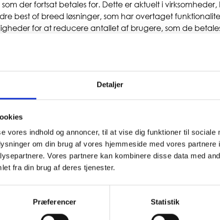
m der fortsat betales for. Dette er aktuelt i virksomheder,
re best of breed løsninger, som har overtaget funktionalite
gheder for at reducere antallet af brugere, som de betales
e overvejelser kan f.eks. bringe information og viden der k
elation til, om man f.eks. skal in-/outsource anderledes, om 
rug, eller om man skal omlægge udvalgte forretningsproce
 om alt lige fra ikke at gøre noget, nye implementeringsproje
Detaljer
åske at udskifte/udfase systemet.
ookies
se vores indhold og annoncer, til at vise dig funktioner til sociale
oplysninger om din brug af vores hjemmeside med vores partnere i
ysepartnere. Vores partnere kan kombinere disse data med andr
et fra din brug af deres tjenester.
Præferencer
Statistik