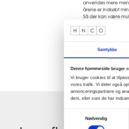
anvendes mere men so
årene er indkøbt mind
Så der kan være muli
Resultatet af sådann
beslutningsstøtte i r
moduler/systemer i b
føre til beslutninger
Samtykke
implementere eller m
Denne hjemmeside bruger c
Vi bruger cookies til at tilpas
vores trafik. Vi deler også 
annonceringspartnere og anal
dem, eller som de har indsaml
Samtykkevalg
Nødvendig